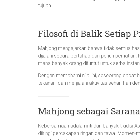
tujuan.
Filosofi di Balik Setiap 
Mahjong mengajarkan bahwa tidak semua hasil
dijalani secara bertahap dan penuh perhatian. 
mana banyak orang dituntut untuk serba instan
Dengan memahami nilai ini, seseorang dapat b
tekanan, dan menjalani aktivitas sehari-hari de
Mahjong sebagai Saran
Kebersamaan adalah inti dari banyak tradisi A
diiringi percakapan ringan dan tawa. Momen