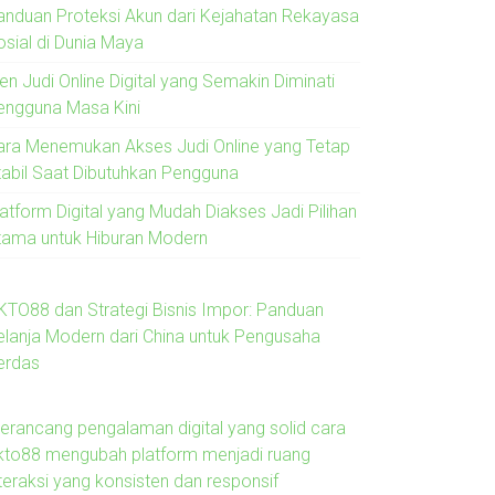
anduan Proteksi Akun dari Kejahatan Rekayasa
osial di Dunia Maya
en Judi Online Digital yang Semakin Diminati
engguna Masa Kini
ara Menemukan Akses Judi Online yang Tetap
tabil Saat Dibutuhkan Pengguna
latform Digital yang Mudah Diakses Jadi Pilihan
tama untuk Hiburan Modern
KTO88 dan Strategi Bisnis Impor: Panduan
elanja Modern dari China untuk Pengusaha
erdas
erancang pengalaman digital yang solid cara
kto88 mengubah platform menjadi ruang
nteraksi yang konsisten dan responsif