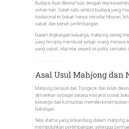
Budaya Asia dikenal luas dengan nilai kesei
sehari-hari. Salah satu simbol budaya yang mas
tradisional ini bukan hanya sekadar hiburan, te
sabar, dan penuh pertimbangan.
Dalam lingkungan keluarga, mahjong sering me
yang tercipta membuat setiap orang merasa le
yang cepat, nilai-nilai seperti ini justru sema
Asal Usul Mahjong dan 
Mahjong berasal dari Tiongkok dan telah diken
dimainkan sebagai sarana interaksi sosial, bu
keluarga dan komunitas memiliki kesempatan un
hubungan.
Nilai utama yang terkandung dalam mahjong ad
membutuhkan pertimbangan, sehingga permain