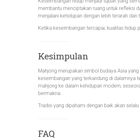
Keseimbangan hidup menjadi tujuan yang semaki
membantu menciptakan ruang untuk refleksi da
menjalani kehidupan dengan lebih terarah dan 
Ketika keseimbangan tercapai, kualitas hidup 
Kesimpulan
Mahjong merupakan simbol budaya Asia yang s
keseimbangan yang terkandung di dalamnya tet
mahjong ke dalam kehidupan modern, seseoran
bermakna.
Tradisi yang dipahami dengan baik akan sela
FAQ