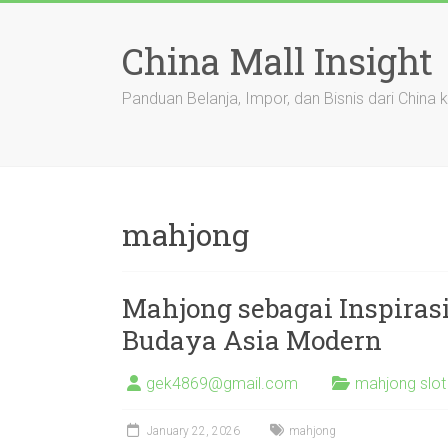
Skip
to
China Mall Insight
content
Panduan Belanja, Impor, dan Bisnis dari China 
mahjong
Mahjong sebagai Inspira
Budaya Asia Modern
gek4869@gmail.com
mahjong slot
January 22, 2026
mahjong