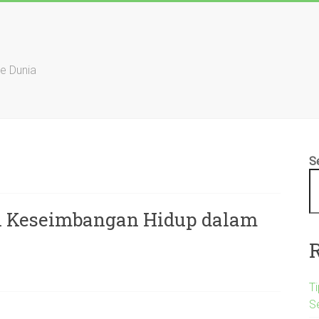
ke Dunia
S
si Keseimbangan Hidup dalam
Ti
S