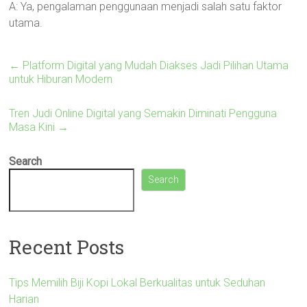
A: Ya, pengalaman penggunaan menjadi salah satu faktor
utama.
←
Platform Digital yang Mudah Diakses Jadi Pilihan Utama
untuk Hiburan Modern
Tren Judi Online Digital yang Semakin Diminati Pengguna
Masa Kini
→
Search
Search
Recent Posts
Tips Memilih Biji Kopi Lokal Berkualitas untuk Seduhan
Harian