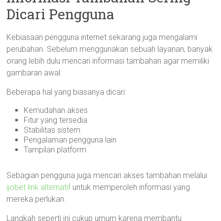
Dicari Pengguna
Kebiasaan pengguna internet sekarang juga mengalami
perubahan. Sebelum menggunakan sebuah layanan, banyak
orang lebih dulu mencari informasi tambahan agar memiliki
gambaran awal.
Beberapa hal yang biasanya dicari:
Kemudahan akses
Fitur yang tersedia
Stabilitas sistem
Pengalaman pengguna lain
Tampilan platform
Sebagian pengguna juga mencari akses tambahan melalui
ijobet link alternatif
untuk memperoleh informasi yang
mereka perlukan.
Langkah seperti ini cukup umum karena membantu