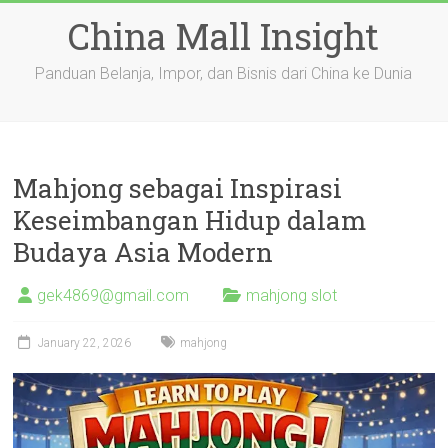
Skip
China Mall Insight
to
content
Panduan Belanja, Impor, dan Bisnis dari China ke Dunia
Mahjong sebagai Inspirasi
Keseimbangan Hidup dalam
Budaya Asia Modern
gek4869@gmail.com
mahjong slot
January 22, 2026
mahjong