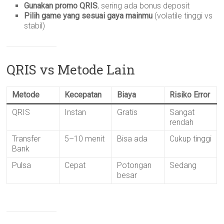
Gunakan promo QRIS
, sering ada bonus deposit
Pilih game yang sesuai gaya mainmu
(volatile tinggi vs
stabil)
QRIS vs Metode Lain
Metode
Kecepatan
Biaya
Risiko Error
QRIS
Instan
Gratis
Sangat
rendah
Transfer
5–10 menit
Bisa ada
Cukup tinggi
Bank
Pulsa
Cepat
Potongan
Sedang
besar