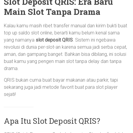
Slot Deposit QRIS: Era Baru
Main Slot Tanpa Drama
Kalau kamu masih ribet transfer manual dan kirim bukti buat
top up saldo slot online, berarti kamu belum kenal sama
yang namanya
slot deposit QRIS
. Sistem ini ngebawa
revolusi di dunia per-slot-an karena semua jadi serba cepat,
aman, dan gampang banget. Bahkan bisa dibilang, ini solusi
buat kamu yang pengen main slot tanpa delay dan tanpa
drama.
QRIS bukan cuma buat bayar makanan atau parkir, tapi
sekarang juga jadi metode favorit buat para slot player
sejati!
Apa Itu Slot Deposit QRIS?