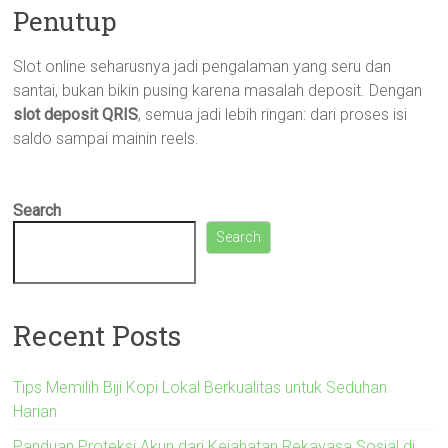
Penutup
Slot online seharusnya jadi pengalaman yang seru dan
santai, bukan bikin pusing karena masalah deposit. Dengan
slot deposit QRIS
, semua jadi lebih ringan: dari proses isi
saldo sampai mainin reels.
Search
Search
Recent Posts
Tips Memilih Biji Kopi Lokal Berkualitas untuk Seduhan
Harian
Panduan Proteksi Akun dari Kejahatan Rekayasa Sosial di