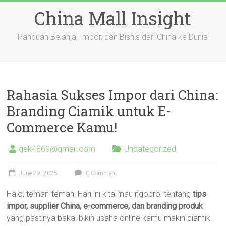
Skip
China Mall Insight
to
content
Panduan Belanja, Impor, dan Bisnis dari China ke Dunia
Rahasia Sukses Impor dari China:
Branding Ciamik untuk E-
Commerce Kamu!
gek4869@gmail.com
Uncategorized
June 29, 2025
0 Comment
Halo, teman-teman! Hari ini kita mau ngobrol tentang
tips
impor, supplier China, e-commerce, dan branding produk
yang pastinya bakal bikin usaha online kamu makin ciamik.