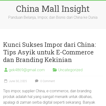
Skip
China Mall Insight
to
content
Panduan Belanja, Impor, dan Bisnis dari China ke Dunia
Kunci Sukses Impor dari China:
Tips Asyik untuk E-Commerce
dan Branding Kekinian
gek4869@gmail.com
Uncategorized
June 30, 2025
0 Comment
Tips impor, supplier China, e-commerce, dan branding
produk adalah hal yang sangat menarik untuk dibahas,
apalagi di zaman serba digital seperti sekarang. Banyak