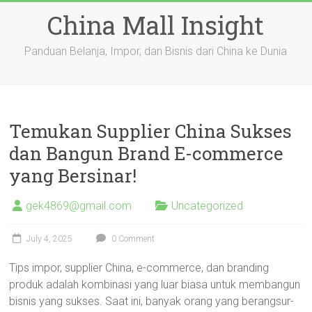
Skip
China Mall Insight
to
content
Panduan Belanja, Impor, dan Bisnis dari China ke Dunia
Temukan Supplier China Sukses
dan Bangun Brand E-commerce
yang Bersinar!
gek4869@gmail.com
Uncategorized
July 4, 2025
0 Comment
Tips impor, supplier China, e-commerce, dan branding
produk adalah kombinasi yang luar biasa untuk membangun
bisnis yang sukses. Saat ini, banyak orang yang berangsur-