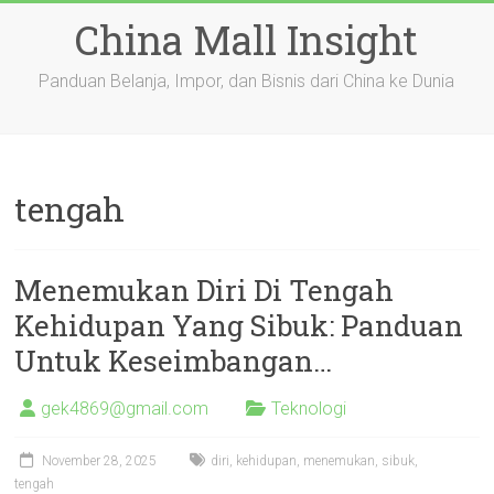
Skip
China Mall Insight
to
content
Panduan Belanja, Impor, dan Bisnis dari China ke Dunia
tengah
Menemukan Diri Di Tengah
Kehidupan Yang Sibuk: Panduan
Untuk Keseimbangan…
gek4869@gmail.com
Teknologi
November 28, 2025
diri
,
kehidupan
,
menemukan
,
sibuk
,
tengah