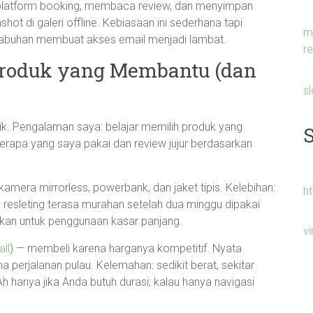
platform booking, membaca review, dan menyimpan
shot di galeri offline. Kebiasaan ini sederhana tapi
m
elabuhan membuat akses email menjadi lambat.
re
Produk yang Membantu (dan
s
ik. Pengalaman saya: belajar memilih produk yang
eberapa yang saya pakai dan review jujur berdasarkan
kamera mirrorless, powerbank, dan jaket tipis. Kelebihan:
h
resleting terasa murahan setelah dua minggu dipakai
 bukan untuk penggunaan kasar panjang.
v
ll
) — membeli karena harganya kompetitif. Nyata
 perjalanan pulau. Kelemahan: sedikit berat, sekitar
 hanya jika Anda butuh durasi; kalau hanya navigasi