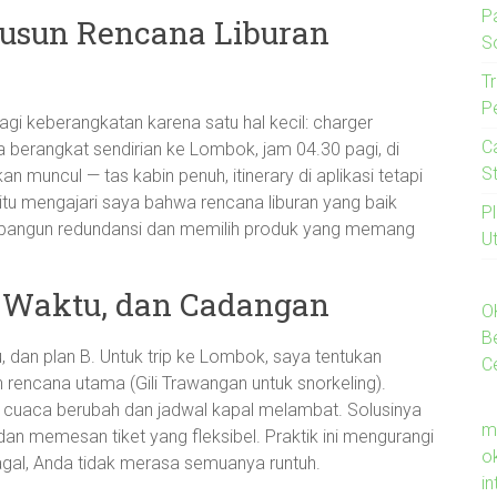
P
usun Rencana Liburan
S
Tr
P
gi keberangkatan karena satu hal kecil: charger
C
a berangkat sendirian ke Lombok, jam 04.30 pagi, di
S
an muncul — tas kabin penuh, itinerary di aplikasi tetapi
itu mengajari saya bahwa rencana liburan yang baik
P
membangun redundansi dan memilih produk yang memang
U
n, Waktu, dan Cadangan
O
B
u, dan plan B. Untuk trip ke Lombok, saya tentukan
C
dan rencana utama (Gili Trawangan untuk snorkeling).
: cuaca berubah dan jadwal kapal melambat. Solusinya
m
dan memesan tiket yang fleksibel. Praktik ini mengurangi
o
gal, Anda tidak merasa semuanya runtuh.
i