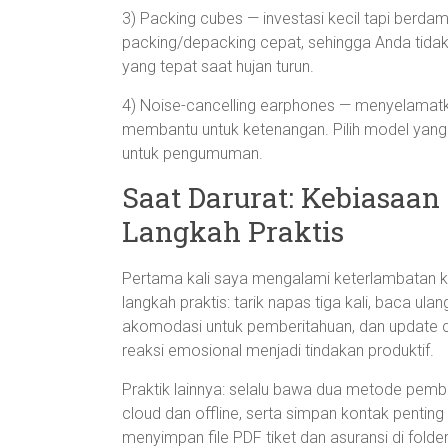
3) Packing cubes — investasi kecil tapi ber
packing/depacking cepat, sehingga Anda tida
yang tepat saat hujan turun.
4) Noise-cancelling earphones — menyelamatka
membantu untuk ketenangan. Pilih model yan
untuk pengumuman.
Saat Darurat: Kebiasaa
Langkah Praktis
Pertama kali saya mengalami keterlambatan kap
langkah praktis: tarik napas tiga kali, baca ulang
akomodasi untuk pemberitahuan, dan update 
reaksi emosional menjadi tindakan produktif.
Praktik lainnya: selalu bawa dua metode pembay
cloud dan offline, serta simpan kontak penting
menyimpan file PDF tiket dan asuransi di folde