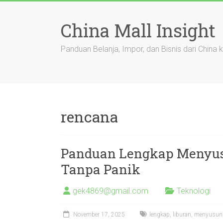
Skip
to
China Mall Insight
content
Panduan Belanja, Impor, dan Bisnis dari China 
rencana
Panduan Lengkap Menyus
Tanpa Panik
gek4869@gmail.com
Teknologi
November 17, 2025
lengkap
,
liburan
,
menyusun