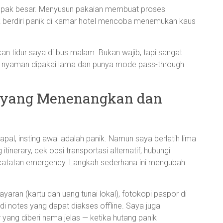
dampak besar. Menyusun pakaian membuat proses
k berdiri panik di kamar hotel mencoba menemukan kaus
n tidur saya di bus malam. Bukan wajib, tapi sangat
g nyaman dipakai lama dan punya mode pass-through
n yang Menenangkan dan
al, insting awal adalah panik. Namun saya berlatih lima
 itinerary, cek opsi transportasi alternatif, hubungi
catatan emergency. Langkah sederhana ini mengubah
aran (kartu dan uang tunai lokal), fotokopi paspor di
 di notes yang dapat diakses offline. Saya juga
r yang diberi nama jelas — ketika hutang panik