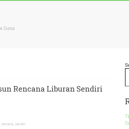
ke Dunia
S
un Rencana Liburan Sendiri
Ti
S
,
rencana
,
sendiri