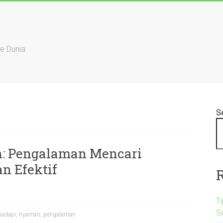
ke Dunia
S
: Pengalaman Mencari
n Efektif
Ti
S
adapi
,
nyaman
,
pengalaman