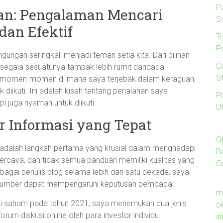
P
an: Pengalaman Mencari
S
an Efektif
Tr
P
gungan seringkali menjadi teman setia kita. Dari pilihan
C
 segala sesuatunya tampak lebih rumit daripada
S
i momen-momen di mana saya terjebak dalam keraguan,
iikuti. Ini adalah kisah tentang perjalanan saya
P
i juga nyaman untuk diikuti.
U
r Informasi yang Tepat
O
i adalah langkah pertama yang krusial dalam menghadapi
B
ercaya, dan tidak semua panduan memiliki kualitas yang
C
gai penulis blog selama lebih dari satu dekade, saya
ah sumber dapat mempengaruhi keputusan pembaca.
m
asi saham pada tahun 2021, saya menemukan dua jenis
o
orum diskusi online oleh para investor individu.
i