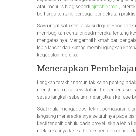
atau menulis blog seperti
ajmchinamall
, intera
berharga tentang berbagai pendekatan prakti
Saya ingat satu sesi diskusi di grup Facebook
membagikan cerita pribadi mereka tentang ke
mengatasinya. Mengambil hikmah dari penga
lebih lancar dan kurang membingungkan karena k
kegagalan mereka.
Menerapkan Pembelajar
Langkah terakhir namun tak kalah penting ad
menghindari rasa kewalahan. Implementasi sis
setiap langkah sebelum melanjutkan ke fase be
Saat mulai mengadopsi teknik pemasaran digit
langsung menerapkannya seluruhnya pada bisni
kecil terlebih dahulu pada proyek skala lebih 
melakukannya ketika bereksperimen dengan ko