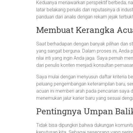
Keduanya menawarkan perspektif berbeda; na
latar belakang penulis dan reputasinya di in
panduan dari analis dengan rekam jejak terbuk
Membuat Kerangka Acua
Saat berhadapan dengan banyak pilihan dan st
yang sangat berguna. Dalam proses ini, Anda p
nilai inti yang ingin Anda jaga. Saya pernah m
dari penulis konten menjadi konsultan pemasara
Saya mulai dengan menyusun daftar kriteria ber
peluang pengembangan keterampilan baru, sert
acuan ini memberi arah pada pencarian saya 
menemukan jalur karier baru yang sesuai denga
Pentingnya Umpan Bali
Tidak bisa dipungkiri bahwa dukungan komuni
keputusan kita. Sebagai seseorang yang sering