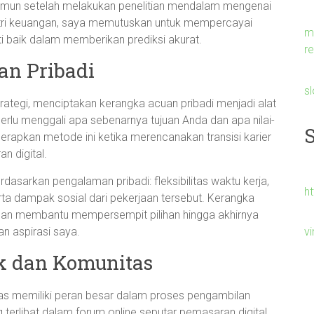
mun setelah melakukan penelitian mendalam mengenai
dustri keuangan, saya memutuskan untuk mempercayai
m
ti baik dalam memberikan prediksi akurat.
re
n Pribadi
s
rategi, menciptakan kerangka acuan pribadi menjadi alat
erlu menggali apa sebenarnya tujuan Anda dan apa nilai-
enerapkan metode ini ketika merencanakan transisi karier
n digital.
dasarkan pengalaman pribadi: fleksibilitas waktu kerja,
h
a dampak sosial dari pekerjaan tersebut. Kerangka
dan membantu mempersempit pilihan hingga akhirnya
v
n aspirasi saya.
k dan Komunitas
tas memiliki peran besar dalam proses pengambilan
 terlibat dalam forum online seputar pemasaran digital