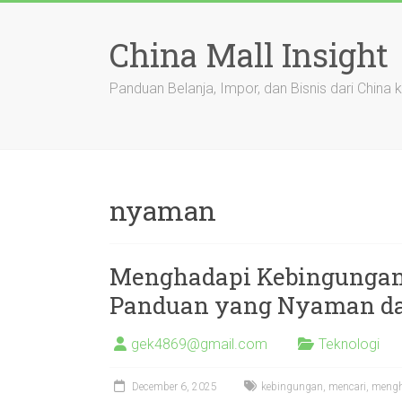
Skip
to
China Mall Insight
content
Panduan Belanja, Impor, dan Bisnis dari China 
nyaman
Menghadapi Kebingungan
Panduan yang Nyaman da
gek4869@gmail.com
Teknologi
December 6, 2025
kebingungan
,
mencari
,
mengh