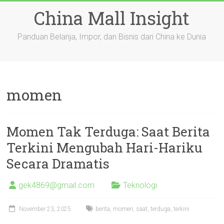
Skip
China Mall Insight
to
content
Panduan Belanja, Impor, dan Bisnis dari China ke Dunia
momen
Momen Tak Terduga: Saat Berita
Terkini Mengubah Hari-Hariku
Secara Dramatis
gek4869@gmail.com
Teknologi
November 23, 2025
berita
,
momen
,
saat
,
terduga
,
terkini