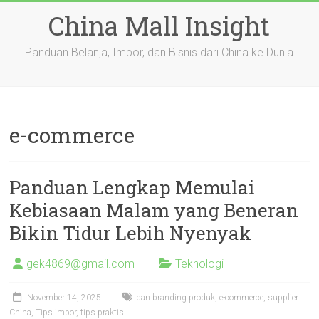
Skip
China Mall Insight
to
content
Panduan Belanja, Impor, dan Bisnis dari China ke Dunia
e-commerce
Panduan Lengkap Memulai
Kebiasaan Malam yang Beneran
Bikin Tidur Lebih Nyenyak
gek4869@gmail.com
Teknologi
November 14, 2025
dan branding produk
,
e-commerce
,
supplier
China
,
Tips impor
,
tips praktis