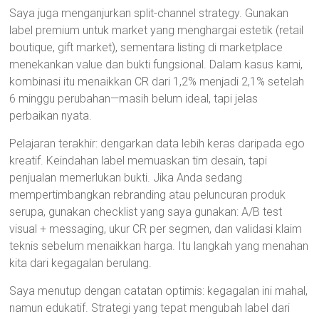
Saya juga menganjurkan split-channel strategy. Gunakan
label premium untuk market yang menghargai estetik (retail
boutique, gift market), sementara listing di marketplace
menekankan value dan bukti fungsional. Dalam kasus kami,
kombinasi itu menaikkan CR dari 1,2% menjadi 2,1% setelah
6 minggu perubahan—masih belum ideal, tapi jelas
perbaikan nyata.
Pelajaran terakhir: dengarkan data lebih keras daripada ego
kreatif. Keindahan label memuaskan tim desain, tapi
penjualan memerlukan bukti. Jika Anda sedang
mempertimbangkan rebranding atau peluncuran produk
serupa, gunakan checklist yang saya gunakan: A/B test
visual + messaging, ukur CR per segmen, dan validasi klaim
teknis sebelum menaikkan harga. Itu langkah yang menahan
kita dari kegagalan berulang.
Saya menutup dengan catatan optimis: kegagalan ini mahal,
namun edukatif. Strategi yang tepat mengubah label dari