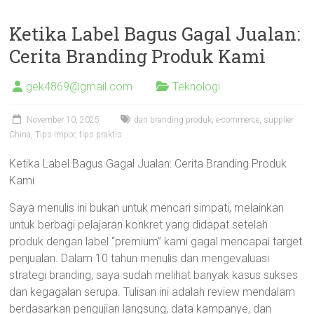
Ketika Label Bagus Gagal Jualan:
Cerita Branding Produk Kami
gek4869@gmail.com
Teknologi
November 10, 2025
dan branding produk
,
e-commerce
,
supplier
China
,
Tips impor
,
tips praktis
Ketika Label Bagus Gagal Jualan: Cerita Branding Produk
Kami
Saya menulis ini bukan untuk mencari simpati, melainkan
untuk berbagi pelajaran konkret yang didapat setelah
produk dengan label “premium” kami gagal mencapai target
penjualan. Dalam 10 tahun menulis dan mengevaluasi
strategi branding, saya sudah melihat banyak kasus sukses
dan kegagalan serupa. Tulisan ini adalah review mendalam
berdasarkan pengujian langsung, data kampanye, dan