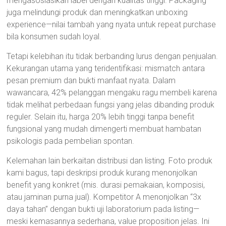
mengasosiasikan label dengan kualitas tinggi. Packaging
juga melindungi produk dan meningkatkan unboxing
experience—nilai tambah yang nyata untuk repeat purchase
bila konsumen sudah loyal.
Tetapi kelebihan itu tidak berbanding lurus dengan penjualan.
Kekurangan utama yang teridentifikasi: mismatch antara
pesan premium dan bukti manfaat nyata. Dalam
wawancara, 42% pelanggan mengaku ragu membeli karena
tidak melihat perbedaan fungsi yang jelas dibanding produk
reguler. Selain itu, harga 20% lebih tinggi tanpa benefit
fungsional yang mudah dimengerti membuat hambatan
psikologis pada pembelian spontan.
Kelemahan lain berkaitan distribusi dan listing. Foto produk
kami bagus, tapi deskripsi produk kurang menonjolkan
benefit yang konkret (mis. durasi pemakaian, komposisi,
atau jaminan purna jual). Kompetitor A menonjolkan “3x
daya tahan” dengan bukti uji laboratorium pada listing—
meski kemasannya sederhana, value proposition jelas. Ini