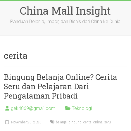
Skip
China Mall Insight
to
content
Panduan Belanja, Impor, dan Bisnis dari China ke Dunia
cerita
Bingung Belanja Online? Cerita
Seru dan Pelajaran Dari
Pengalaman Pribadi
gek4869@gmail.com
Teknologi
November 25, 2025
belanja
,
bingung
,
cerita
,
online
,
seru