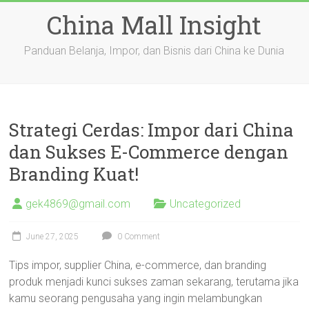
Skip
China Mall Insight
to
content
Panduan Belanja, Impor, dan Bisnis dari China ke Dunia
Strategi Cerdas: Impor dari China
dan Sukses E-Commerce dengan
Branding Kuat!
gek4869@gmail.com
Uncategorized
June 27, 2025
0 Comment
Tips impor, supplier China, e-commerce, dan branding
produk menjadi kunci sukses zaman sekarang, terutama jika
kamu seorang pengusaha yang ingin melambungkan