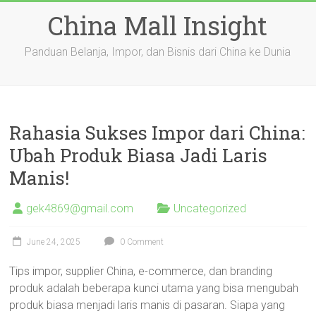
Skip
China Mall Insight
to
content
Panduan Belanja, Impor, dan Bisnis dari China ke Dunia
Rahasia Sukses Impor dari China:
Ubah Produk Biasa Jadi Laris
Manis!
gek4869@gmail.com
Uncategorized
June 24, 2025
0 Comment
Tips impor, supplier China, e-commerce, dan branding
produk adalah beberapa kunci utama yang bisa mengubah
produk biasa menjadi laris manis di pasaran. Siapa yang