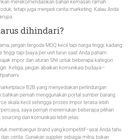
 bahkan merekomendasikan bahan kemasan ramah
duk, tetapi juga menjadi cerita marketing. Kalau Anda
erupa.
arus dihindari?
tama, jangan tergoda MOQ kecil tapi harga tinggi; kadang
e tinggi tapi biaya per unit turun saat Anda paham
 pajak impor dan aturan SNI untuk beberapa kategori
gin. Ketiga, jangan abaikan komunikasi budaya—
ahpahami.
marketplace B2B yang menyediakan perlindungan
dan bahkan pernah menggunakan portal sumber barang
 skala kecil sehingga proses impor terasa lebih
erpercaya, saya pernah menemukan beberapa pilihan
sourcing dan komunikasi lebih jelas.
as untuk membangun brand yang kompetitif—asal Anda tahu
 dan cerita. Gunakan supplier sebagai mitra, bukan