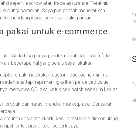
saksi seperti escrow atau trade assurance. Terakhir,
atau kunjungi pameran. Saya pun pernah menemukan
m
 rekomendasi pribadi seringkali paling aman.
re
ya pakai untuk e-commerce
s
ulai. Anda bisa punya produk murah, tapi kalau foto
. Nah, beberapa hal yang selalu saya lakukan:
upplier untuk melakukan custom packaging minimal:
ng sederhana tapi rapi meningkatkan perceived value.
h
sanya menyewa QC lokal untuk cek batch sebelum keluar
v
afi produk dan narasi brand di marketplace. Ceritakan
percaya.
an terima kasih atau kartu kecil berisi kode diskon ulang:
i ampuh untuk brand kecil seperti saya.