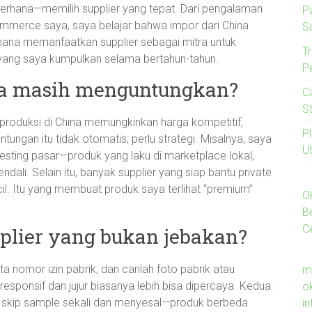
 sederhana—memilih supplier yang tepat. Dari pengalaman
P
mmerce saya, saya belajar bahwa impor dari China
S
mana memanfaatkan supplier sebagai mitra untuk
Tr
yang saya kumpulkan selama bertahun-tahun.
P
na masih menguntungkan?
C
S
 produksi di China memungkinkan harga kompetitif,
P
ntungan itu tidak otomatis; perlu strategi. Misalnya, saya
U
esting pasar—produk yang laku di marketplace lokal,
ndali. Selain itu, banyak supplier yang siap bantu private
cil. Itu yang membuat produk saya terlihat “premium”
O
B
C
lier yang bukan jebakan?
nta nomor izin pabrik, dan carilah foto pabrik atau
m
 responsif dan jujur biasanya lebih bisa dipercaya. Kedua:
o
ah skip sample sekali dan menyesal—produk berbeda
i