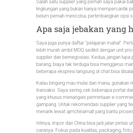
Salah satu supplier yang pernah saya pakai
lingkungan yang bukan hanya mempercantik pro
belum pernah mencoba, pertimbangkan opsi s
Apa saja jebakan yang h
Saya juga punya daftar “pelajaran mahal”. Per
lebih murah ambil MOQ sedikit dengan unit pric
supplier dan bernegosiasi. Kedua, jangan lupa
barang; biaya tak terduga bisa menggerus mar
beberapa ekspresi langsung di chat bisa disal
Kalau bingung mau mulai dari mana, gunakan 
transaksi. Saya sering cek beberapa portal 
yang khusus menangani permintaan e-commerce
gampang. Untuk rekomendasi supplier yang t
menarik lewat ajmchinamall yang bantu proses 
Intinya, impor dari China bisa jadi jalan pint
caranya. Fokus pada kualitas, packaging, foto,