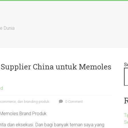
ke Dunia
i Supplier China untuk Memoles
S
ed
 e-commerce, dan branding produk
0 Comment
uk Memoles Brand Produk
Ti
S
erita dan eksekusi. Dan bagi banyak teman saya yang