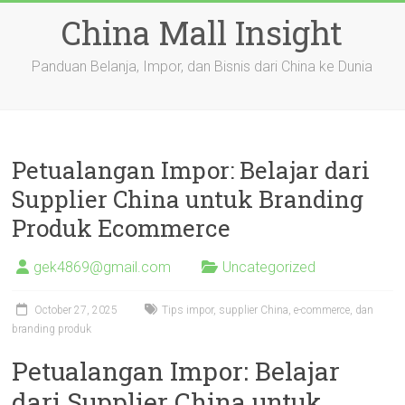
Skip
China Mall Insight
to
content
Panduan Belanja, Impor, dan Bisnis dari China ke Dunia
Petualangan Impor: Belajar dari
Supplier China untuk Branding
Produk Ecommerce
gek4869@gmail.com
Uncategorized
October 27, 2025
Tips impor, supplier China, e-commerce, dan
branding produk
Petualangan Impor: Belajar
dari Supplier China untuk