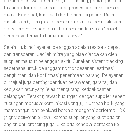
dokumentasi wajib: sertifikat, bill of lading, packing list, dan
faktur proforma harus rapi agar proses bea cukai berjalan
mulus. Keempat, kualitas tidak berhenti di pabrik. Rutin
melakukan QC di gudang penerima, dan jika perlu, lakukan
pre-shipment inspection untuk menghindari sikap “paket
berbahaya ternyata buruk kualitasnya.”
Selain itu, kunci layanan pelanggan adalah respons cepat
dan transparan. Jadilah mitra yang bisa diandalkan oleh
supplier maupun pelanggan akhir. Gunakan sistem tracking
sederhana untuk pelanggan: nomor pesanan, estimasi
pengiriman, dan konfirmasi penerimaan barang. Pelayanan
purnajual juga penting: panduan perawatan, garansi, dan
kebijakan retur yang jelas mengurangi ketidakpastian
pelanggan. Terakhir, rawat hubungan dengan supplier seperti
hubungan manusia: komunikasi yang jujur, umpan balik yang
membangun, dan evaluasi berkala mengenai performa HDK
(highly deliverable key)—karena supplier yang kuat adalah
bagian dari branding juga. Jika ada kendala, ceritakan ke