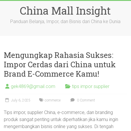
Skip
China Mall Insight
to
content
Panduan Belanja, Impor, dan Bisnis dari China ke Dunia
Mengungkap Rahasia Sukses:
Impor Cerdas dari China untuk
Brand E-Commerce Kamu!
gek4869@gmail.com
tips impor supplier
July 6, 2025
commerce
0 Comment
Tips impor, supplier China, e-commerce, dan branding
produk sangat penting untuk diperhatikan jika kamu ingin
mengembangkan bisnis online yang sukses. Di tengah