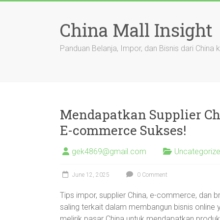
Skip
to
China Mall Insight
content
Panduan Belanja, Impor, dan Bisnis dari China 
Mendapatkan Supplier Chi
E-commerce Sukses!
gek4869@gmail.com
Uncategoriz
June 12, 2025
0 Comment
Tips impor, supplier China, e-commerce, dan 
saling terkait dalam membangun bisnis online 
melirik pasar China untuk mendapatkan produk