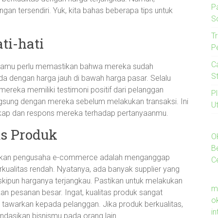
P
gan tersendiri. Yuk, kita bahas beberapa tips untuk
S
Tr
ti-hati
P
C
a kamu perlu memastikan bahwa mereka sudah
S
a dengan harga jauh di bawah harga pasar. Selalu
mereka memiliki testimoni positif dari pelanggan
P
gsung dengan mereka sebelum melakukan transaksi. Ini
U
ikap dan respons mereka terhadap pertanyaanmu.
s Produk
O
B
akukan pengusaha e-commerce adalah menganggap
C
kualitas rendah. Nyatanya, ada banyak supplier yang
skipun harganya terjangkau. Pastikan untuk melakukan
m
 pesanan besar. Ingat, kualitas produk sangat
o
tawarkan kepada pelanggan. Jika produk berkualitas,
i
asikan bisnismu pada orang lain.