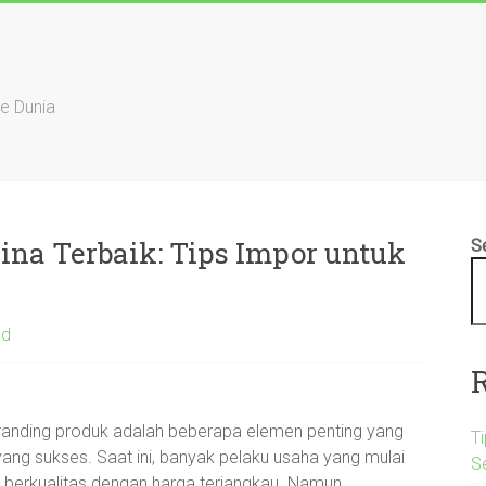
ke Dunia
na Terbaik: Tips Impor untuk
S
ed
branding produk adalah beberapa elemen penting yang
Ti
yang sukses. Saat ini, banyak pelaku usaha yang mulai
S
 berkualitas dengan harga terjangkau. Namun,