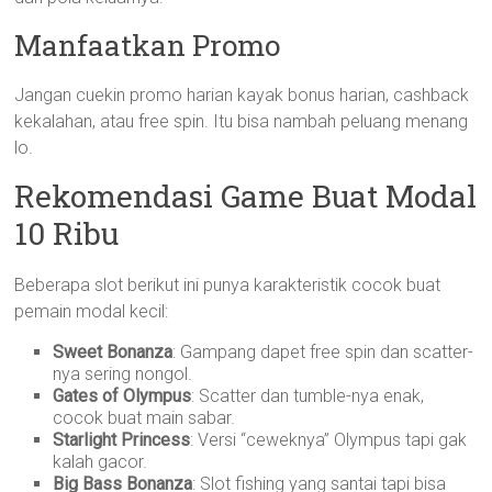
Manfaatkan Promo
Jangan cuekin promo harian kayak bonus harian, cashback
kekalahan, atau free spin. Itu bisa nambah peluang menang
lo.
Rekomendasi Game Buat Modal
10 Ribu
Beberapa slot berikut ini punya karakteristik cocok buat
pemain modal kecil:
Sweet Bonanza
: Gampang dapet free spin dan scatter-
nya sering nongol.
Gates of Olympus
: Scatter dan tumble-nya enak,
cocok buat main sabar.
Starlight Princess
: Versi “ceweknya” Olympus tapi gak
kalah gacor.
Big Bass Bonanza
: Slot fishing yang santai tapi bisa