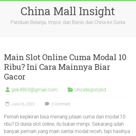
Skip
China Mall Insight
to
content
Panduan Belanja, Impor, dan Bisnis dari China ke Dunia
Main Slot Online Cuma Modal 10
Ribu? Ini Cara Mainnya Biar
Gacor
gek4869@gmail.com
Uncategorized
June 26, 2025
0 Comment
Pernah kepikiran bisa menang jutaan cuma dari modal 10
ribu? Di dunia slot online, itu bukan mimpi. Sekarang udah
banyak pemain yang main santai modal receh, tapi hasilnya