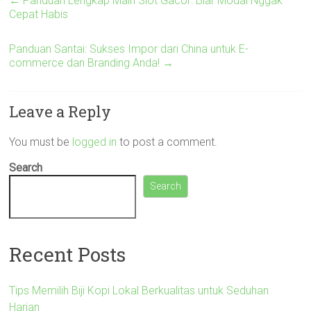
←
Panduan Lengkap Main Slot Gacor: Biar Modal Nggak
Cepat Habis
Panduan Santai: Sukses Impor dari China untuk E-
commerce dan Branding Anda!
→
Leave a Reply
You must be
logged in
to post a comment.
Search
Search
Recent Posts
Tips Memilih Biji Kopi Lokal Berkualitas untuk Seduhan
Harian