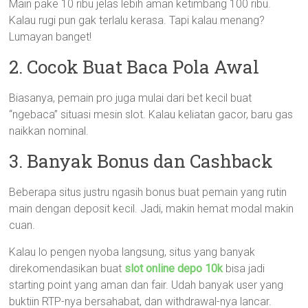
Main pake 10 ribu jelas lebih aman ketimbang 100 ribu.
Kalau rugi pun gak terlalu kerasa. Tapi kalau menang?
Lumayan banget!
2. Cocok Buat Baca Pola Awal
Biasanya, pemain pro juga mulai dari bet kecil buat
“ngebaca” situasi mesin slot. Kalau keliatan gacor, baru gas
naikkan nominal.
3. Banyak Bonus dan Cashback
Beberapa situs justru ngasih bonus buat pemain yang rutin
main dengan deposit kecil. Jadi, makin hemat modal makin
cuan.
Kalau lo pengen nyoba langsung, situs yang banyak
direkomendasikan buat
slot online depo 10k
bisa jadi
starting point yang aman dan fair. Udah banyak user yang
buktiin RTP-nya bersahabat, dan withdrawal-nya lancar.