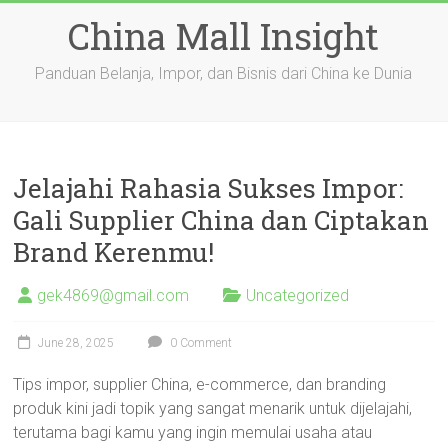
Skip
China Mall Insight
to
content
Panduan Belanja, Impor, dan Bisnis dari China ke Dunia
Jelajahi Rahasia Sukses Impor:
Gali Supplier China dan Ciptakan
Brand Kerenmu!
gek4869@gmail.com
Uncategorized
June 28, 2025
0 Comment
Tips impor, supplier China, e-commerce, dan branding
produk kini jadi topik yang sangat menarik untuk dijelajahi,
terutama bagi kamu yang ingin memulai usaha atau