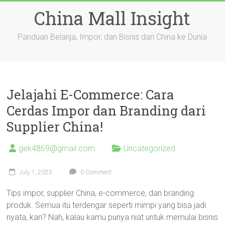
Skip
China Mall Insight
to
content
Panduan Belanja, Impor, dan Bisnis dari China ke Dunia
Jelajahi E-Commerce: Cara
Cerdas Impor dan Branding dari
Supplier China!
gek4869@gmail.com
Uncategorized
July 1, 2025
0 Comment
Tips impor, supplier China, e-commerce, dan branding
produk. Semua itu terdengar seperti mimpi yang bisa jadi
nyata, kan? Nah, kalau kamu punya niat untuk memulai bisnis