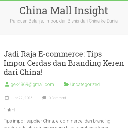
Skip
China Mall Insight
to
content
Panduan Belanja, Impor, dan Bisnis dari China ke Dunia
Jadi Raja E-commerce: Tips
Impor Cerdas dan Branding Keren
dari China!
gek4869@gmail.com
Uncategorized
June 22, 2025
0 Comment
“`html
Tips impor, supplier China, e-commerce, dan branding
produk adalah kombinasi yang bisa membawa kamu