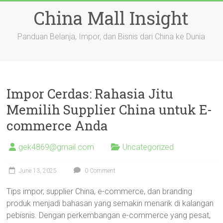
Skip
China Mall Insight
to
content
Panduan Belanja, Impor, dan Bisnis dari China ke Dunia
Impor Cerdas: Rahasia Jitu
Memilih Supplier China untuk E-
commerce Anda
gek4869@gmail.com
Uncategorized
June 13, 2025
0 Comment
Tips impor, supplier China, e-commerce, dan branding
produk menjadi bahasan yang semakin menarik di kalangan
pebisnis. Dengan perkembangan e-commerce yang pesat,