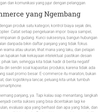
gan dan komunikasi yang jujur dengan pelanggan.
commerce yang Ngembang
engan produk satu kategori, kontrol biaya sejak dini,
plier. Catat setiap pengeluaran impor: biaya sampel,
enyimpanan di gudang. Kunci suksesnya, bangun hubungan
an daripada bikin daftar panjang yang tidak fokus.
an warna atau ukuran, lihat mana yang laku, dan pelajari
an lupakan hak kekayaan intelektual: pastikan desain
ihak lain, sehingga kita tidak hadir di berita negatif
ada diri sendiri soal kapasitas produksi, karena tidak ada
arang saat promo besar. E-commerce itu maraton, bukan
uat, dan logistiknya lancar, peluang kita untuk tumbuh
r smartphone.
 memang panjang, ya. Tapi kalau siap menantang, langkah
njadi cerita sukses yang bisa diceritakan lagi ke
ulan, evaluasi apa yang berhasil dan apa yang tidak, dan