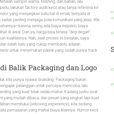
ntalah sampel warna, finishing, dan bahan, lalu
erlu, lakukan factory audit kecil atau tanya referensi ke
m
or yang menjanjikan satu hal di email, ternyata di
re
 sadar, penting menjaga pola komunikasi yang jelas: titik
bahannya—karena sering ada biaya inspeksi, biaya
lihat di awal. Dan ya, harga bisa terasa “deg-degan”
s
an kualitasnya. Nah, saat proses ini berjalan, saya
, dan salah satu yang cukup membantu adalah
referensi untuk menemukan pabrik yang sudah punya track
.
 di Balik Packaging dan Logo
h
duk kita punya nyawa: branding. Packaging bukan
v
mengajak pelanggan untuk percaya, mencoba, lalu
ding yang kuat tidak selalu mahal. Kadang justru soal
nt yang mudah dibaca, dan pesan yang singkat tapi kuat.
udahan membuka (unboxing experience), kita sedang
njata pemasaran yang mahal biaya iklannya. Humor kecil