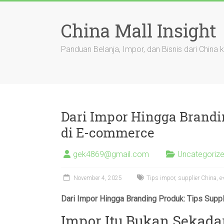
Skip
to
China Mall Insight
content
Panduan Belanja, Impor, dan Bisnis dari China 
Dari Impor Hingga Brandi
di E-commerce
gek4869@gmail.com
Uncategoriz
November 4, 2025
Tips impor, supplier China, 
Dari Impor Hingga Branding Produk: Tips Supp
Impor Itu Bukan Sekadar 