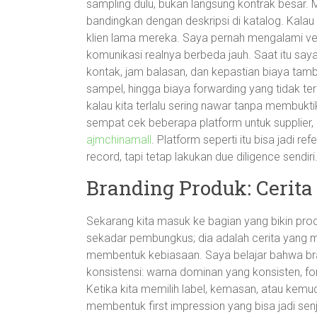
sampling dulu, bukan langsung kontrak besar. Mi
bandingkan dengan deskripsi di katalog. Kalau p
klien lama mereka. Saya pernah mengalami vend
komunikasi realnya berbeda jauh. Saat itu saya
kontak, jam balasan, dan kepastian biaya tam
sampel, hingga biaya forwarding yang tidak ter
kalau kita terlalu sering nawar tanpa membuktik
sempat cek beberapa platform untuk supplier
ajmchinamall
. Platform seperti itu bisa jadi 
record, tapi tetap lakukan due diligence sendiri
Branding Produk: Cerita
Sekarang kita masuk ke bagian yang bikin pro
sekadar pembungkus; dia adalah cerita yang 
membentuk kebiasaan. Saya belajar bahwa bran
konsistensi: warna dominan yang konsisten, fo
Ketika kita memilih label, kemasan, atau kem
membentuk first impression yang bisa jadi se