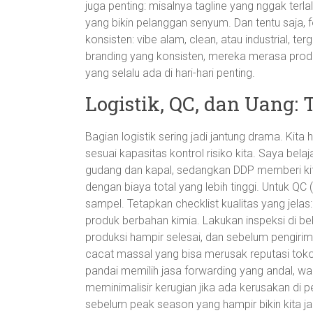
juga penting: misalnya tagline yang nggak terla
yang bikin pelanggan senyum. Dan tentu saja, f
konsisten: vibe alam, clean, atau industrial, t
branding yang konsisten, mereka merasa produ
yang selalu ada di hari-hari penting.
Logistik, QC, dan Uang: 
Bagian logistik sering jadi jantung drama. Kita
sesuai kapasitas kontrol risiko kita. Saya bela
gudang dan kapal, sedangkan DDP memberi ki
dengan biaya total yang lebih tinggi. Untuk QC
sampel. Tetapkan checklist kualitas yang jelas: 
produk berbahan kimia. Lakukan inspeksi di b
produksi hampir selesai, dan sebelum pengirim
cacat massal yang bisa merusak reputasi toko o
pandai memilih jasa forwarding yang andal, wa
meminimalisir kerugian jika ada kerusakan di 
sebelum peak season yang hampir bikin kita j