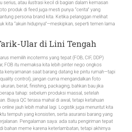
lu serius, atau ilustrasi kecil di bagian dalam kemasan
oto produk di feed juga mesti punya “cerita” yang
ergantung persona brand kita. Ketika pelanggan melihat
k kita “akuin hidupnya”—meskipkan, seperti temen lama
Tarik-Ular di Lini Tengah
 harus memilih incoterms yang tepat (FOB, CIF, DDP)
jar, FOB itu memaksa kita lebih pinter nego ongkos
ta kenyamanan saat barang datang ke pintu rumah—tapi
 (quality control), jangan cuma mengandalkan foto
ukuran, berat, finishing, packaging, bahkan bau jika
eberapa tahap: sebelum produksi massal, setelah
an. Biaya QC terasa mahal di awal, tetapi ketahuan
nline jauh lebih mahal lagi. Logistik juga menuntut kita
ktu tempuh yang konsisten, serta asuransi barang yang
perjalanan. Pengalaman saya: ada satu pengiriman tepat
adi bahan meme karena keterlambatan, tetapi akhirnya