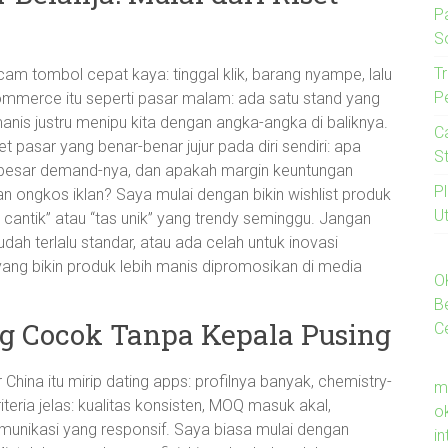
P
S
Tr
cam tombol cepat kaya: tinggal klik, barang nyampe, lalu
P
-commerce itu seperti pasar malam: ada satu stand yang
t manis justru menipu kita dengan angka-angka di baliknya.
C
t pasar yang benar-benar jujur pada diri sendiri: apa
S
 besar demand-nya, dan apakah margin keuntungan
P
dan ongkos iklan? Saya mulai dengan bikin wishlist produk
U
 cantik” atau “tas unik” yang trendy seminggu. Jangan
ah terlalu standar, atau ada celah untuk inovasi
 yang bikin produk lebih manis dipromosikan di media
O
B
ng Cocok Tanpa Kepala Pusing
C
 China itu mirip dating apps: profilnya banyak, chemistry-
m
iteria jelas: kualitas konsisten, MOQ masuk akal,
o
munikasi yang responsif. Saya biasa mulai dengan
i