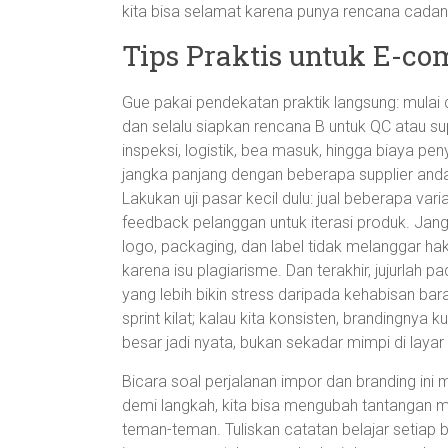
kita bisa selamat karena punya rencana cadan
Tips Praktis untuk E-
Gue pakai pendekatan praktik langsung: mulai d
dan selalu siapkan rencana B untuk QC atau sup
inspeksi, logistik, bea masuk, hingga biaya p
jangka panjang dengan beberapa supplier andal
Lakukan uji pasar kecil dulu: jual beberapa vari
feedback pelanggan untuk iterasi produk. Jang
logo, packaging, dan label tidak melanggar hak p
karena isu plagiarisme. Dan terakhir, jujurlah p
yang lebih bikin stress daripada kehabisan b
sprint kilat; kalau kita konsisten, brandingnya k
besar jadi nyata, bukan sekadar mimpi di laya
Bicara soal perjalanan impor dan branding ini
demi langkah, kita bisa mengubah tantangan me
teman-teman. Tuliskan catatan belajar setiap b