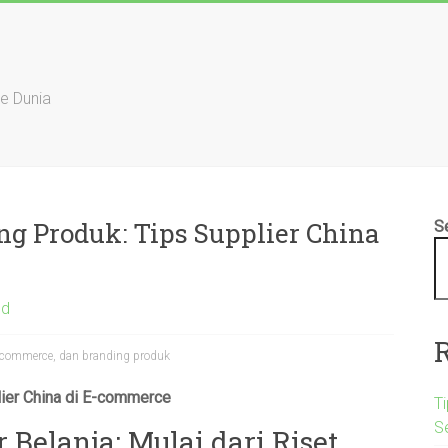
ke Dunia
ng Produk: Tips Supplier China
S
ed
e-commerce, dan branding produk
lier China di E-commerce
Ti
S
Belanja: Mulai dari Riset