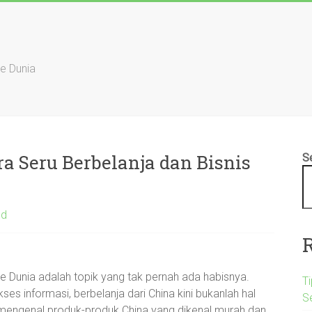
ke Dunia
ra Seru Berbelanja dan Bisnis
S
ed
ke Dunia adalah topik yang tak pernah ada habisnya.
Ti
 informasi, berbelanja dari China kini bukanlah hal
S
 mengenal produk-produk China yang dikenal murah dan