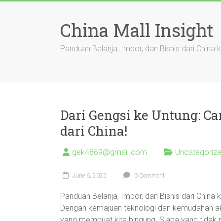
Skip
to
China Mall Insight
content
Panduan Belanja, Impor, dan Bisnis dari China 
Dari Gengsi ke Untung: Ca
dari China!
gek4869@gmail.com
Uncategoriz
June 6, 2025
0 Comment
Panduan Belanja, Impor, dan Bisnis dari China 
Dengan kemajuan teknologi dan kemudahan akses
yang membuat kita bingung. Siapa yang tidak