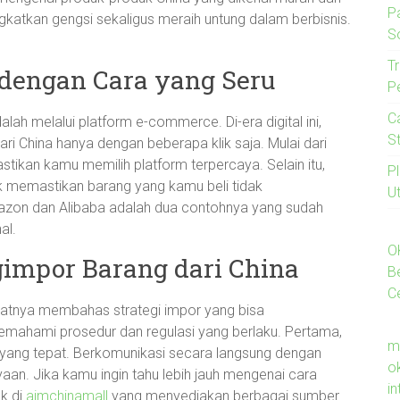
P
ingkatkan gengsi sekaligus meraih untung dalam berbisnis.
S
Tr
 dengan Cara yang Seru
P
C
alah melalui platform e-commerce. Di-era digital ini,
S
i China hanya dengan beberapa klik saja. Mulai dari
tikan kamu memilih platform terpercaya. Selain itu,
P
k memastikan barang yang kamu beli tidak
U
on dan Alibaba adalah dua contohnya yang sudah
al.
O
gimpor Barang dari China
B
C
aatnya membahas strategi impor yang bisa
mahami prosedur dan regulasi yang berlaku. Pertama,
m
 yang tepat. Berkomunikasi secara langsung dengan
o
. Jika kamu ingin tahu lebih jauh mengenai cara
i
k di
ajmchinamall
yang menyediakan berbagai sumber