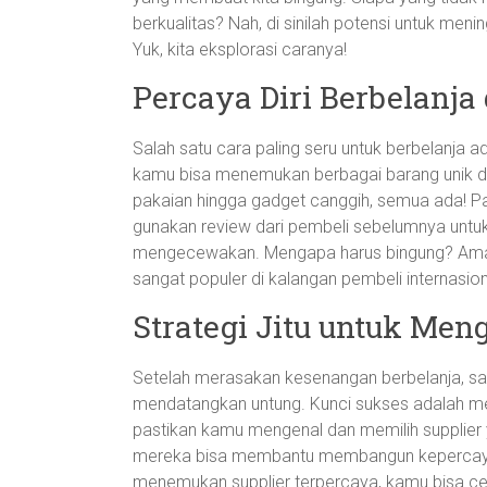
berkualitas? Nah, di sinilah potensi untuk men
Yuk, kita eksplorasi caranya!
Percaya Diri Berbelanja
Salah satu cara paling seru untuk berbelanja ad
kamu bisa menemukan berbagai barang unik dar
pakaian hingga gadget canggih, semua ada! Pas
gunakan review dari pembeli sebelumnya untu
mengecewakan. Mengapa harus bingung? Amaz
sangat populer di kalangan pembeli internasion
Strategi Jitu untuk Men
Setelah merasakan kesenangan berbelanja, s
mendatangkan untung. Kunci sukses adalah me
pastikan kamu mengenal dan memilih supplier
mereka bisa membantu membangun kepercayaan
menemukan supplier terpercaya, kamu bisa ce