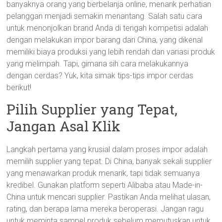
banyaknya orang yang berbelanja online, menarik perhatian
pelanggan menjadi semakin menantang. Salah satu cara
untuk menonjolkan brand Anda di tengah kompetisi adalah
dengan melakukan impor barang dari China, yang dikenal
memiliki biaya produksi yang lebih rendah dan variasi produk
yang melimpah. Tapi, gimana sih cara melakukannya
dengan cerdas? Yuk, kita simak tips-tips impor cerdas
berikut!
Pilih Supplier yang Tepat,
Jangan Asal Klik
Langkah pertama yang krusial dalam proses impor adalah
memilih supplier yang tepat. Di China, banyak sekali supplier
yang menawarkan produk menarik, tapi tidak semuanya
kredibel. Gunakan platform seperti Alibaba atau Made-in-
China untuk mencari supplier. Pastikan Anda melihat ulasan,
rating, dan berapa lama mereka beroperasi. Jangan ragu
untuk meminta sampel produk sebelum memutuskan untuk