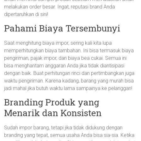
melakukan order besar. Ingat, reputasi brand Anda
dipertaruhkan di sini!
Pahami Biaya Tersembunyi
Saat menghitung biaya impor, sering kali kita lupa
memperhitungkan biaya tambahan. Ini bisa termasuk biaya
pengiriman, pajak impor, dan biaya bea cukai. Semua ini
bisa menghantam anggaran Anda jika tidak diantisipasi
dengan baik. Buat perhitungan rinci dan pertimbangkan juga
waktu pengiriman. Karena kadang, barang yang murah bisa
jadi mahal jika butuh waktu lama sampainya ke pelanggan!
Branding Produk yang
Menarik dan Konsisten
Sudah impor barang, tetapi jika tidak didukung dengan
branding yang tepat, semua usaha Anda bisa sia-sia. Ketika