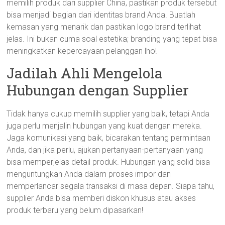
memilih produk dari supplier China, pastikan produk tersebut
bisa menjadi bagian dari identitas brand Anda. Buatlah
kemasan yang menarik dan pastikan logo brand terlihat
jelas. Ini bukan cuma soal estetika; branding yang tepat bisa
meningkatkan kepercayaan pelanggan lho!
Jadilah Ahli Mengelola
Hubungan dengan Supplier
Tidak hanya cukup memilih supplier yang baik, tetapi Anda
juga perlu menjalin hubungan yang kuat dengan mereka.
Jaga komunikasi yang baik, bicarakan tentang permintaan
Anda, dan jika perlu, ajukan pertanyaan-pertanyaan yang
bisa memperjelas detail produk. Hubungan yang solid bisa
menguntungkan Anda dalam proses impor dan
memperlancar segala transaksi di masa depan. Siapa tahu,
supplier Anda bisa memberi diskon khusus atau akses
produk terbaru yang belum dipasarkan!