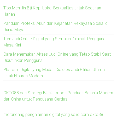
Tips Memilih Biji Kopi Lokal Berkualitas untuk Seduhan
Harian
Panduan Proteksi Akun dari Kejahatan Rekayasa Sosial di
Dunia Maya
Tren Judi Online Digital yang Semakin Diminati Pengguna
Masa Kini
Cara Menemukan Akses Judi Online yang Tetap Stabil Saat
Dibutuhkan Pengguna
Platform Digital yang Mudah Diakses Jadi Pilihan Utama
untuk Hiburan Modern
OKTO88 dan Strategi Bisnis Impor: Panduan Belanja Modern
dari China untuk Pengusaha Cerdas
merancang pengalaman digital yang solid cara okto88