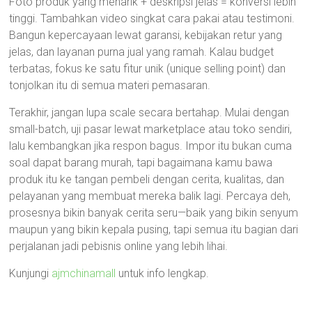
Foto produk yang menarik + deskripsi jelas = konversi lebih
tinggi. Tambahkan video singkat cara pakai atau testimoni.
Bangun kepercayaan lewat garansi, kebijakan retur yang
jelas, dan layanan purna jual yang ramah. Kalau budget
terbatas, fokus ke satu fitur unik (unique selling point) dan
tonjolkan itu di semua materi pemasaran.
Terakhir, jangan lupa scale secara bertahap. Mulai dengan
small-batch, uji pasar lewat marketplace atau toko sendiri,
lalu kembangkan jika respon bagus. Impor itu bukan cuma
soal dapat barang murah, tapi bagaimana kamu bawa
produk itu ke tangan pembeli dengan cerita, kualitas, dan
pelayanan yang membuat mereka balik lagi. Percaya deh,
prosesnya bikin banyak cerita seru—baik yang bikin senyum
maupun yang bikin kepala pusing, tapi semua itu bagian dari
perjalanan jadi pebisnis online yang lebih lihai.
Kunjungi
ajmchinamall
untuk info lengkap.