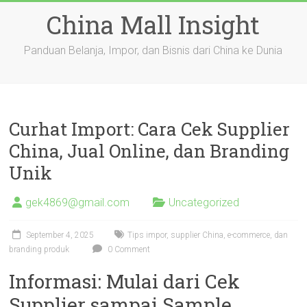
Skip
China Mall Insight
to
content
Panduan Belanja, Impor, dan Bisnis dari China ke Dunia
Curhat Import: Cara Cek Supplier
China, Jual Online, dan Branding
Unik
gek4869@gmail.com
Uncategorized
September 4, 2025
Tips impor, supplier China, e-commerce, dan
branding produk
0 Comment
Informasi: Mulai dari Cek
Supplier sampai Sample