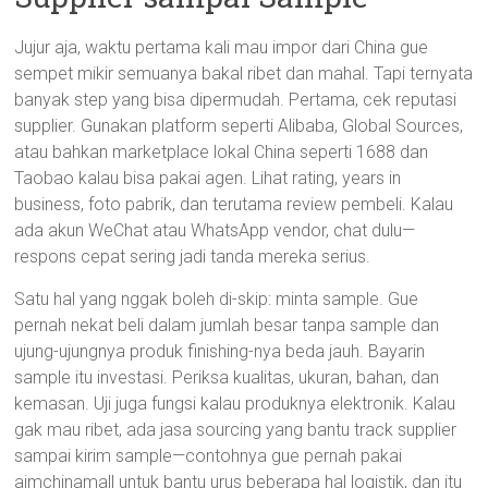
Jujur aja, waktu pertama kali mau impor dari China gue
sempet mikir semuanya bakal ribet dan mahal. Tapi ternyata
banyak step yang bisa dipermudah. Pertama, cek reputasi
supplier. Gunakan platform seperti Alibaba, Global Sources,
atau bahkan marketplace lokal China seperti 1688 dan
Taobao kalau bisa pakai agen. Lihat rating, years in
business, foto pabrik, dan terutama review pembeli. Kalau
ada akun WeChat atau WhatsApp vendor, chat dulu—
respons cepat sering jadi tanda mereka serius.
Satu hal yang nggak boleh di-skip: minta sample. Gue
pernah nekat beli dalam jumlah besar tanpa sample dan
ujung-ujungnya produk finishing-nya beda jauh. Bayarin
sample itu investasi. Periksa kualitas, ukuran, bahan, dan
kemasan. Uji juga fungsi kalau produknya elektronik. Kalau
gak mau ribet, ada jasa sourcing yang bantu track supplier
sampai kirim sample—contohnya gue pernah pakai
ajmchinamall untuk bantu urus beberapa hal logistik, dan itu