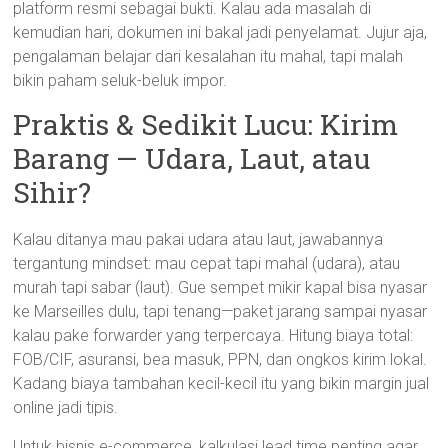
platform resmi sebagai bukti. Kalau ada masalah di
kemudian hari, dokumen ini bakal jadi penyelamat. Jujur aja,
pengalaman belajar dari kesalahan itu mahal, tapi malah
bikin paham seluk-beluk impor.
Praktis & Sedikit Lucu: Kirim
Barang — Udara, Laut, atau
Sihir?
Kalau ditanya mau pakai udara atau laut, jawabannya
tergantung mindset: mau cepat tapi mahal (udara), atau
murah tapi sabar (laut). Gue sempet mikir kapal bisa nyasar
ke Marseilles dulu, tapi tenang—paket jarang sampai nyasar
kalau pake forwarder yang terpercaya. Hitung biaya total:
FOB/CIF, asuransi, bea masuk, PPN, dan ongkos kirim lokal.
Kadang biaya tambahan kecil-kecil itu yang bikin margin jual
online jadi tipis.
Untuk bisnis e-commerce, kalkulasi lead time penting agar