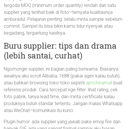
tergoda MOQ (minimum order quantity) rendah dari satu
supplier yang terlihat baik di foto—ternyata kualitasnya
amburadul. Pelajaran penting: selalu minta sample sebelum
commit. Sampel itu bisa bikin kamu tidur nyenyak atau
begadang, tergantung hasilnya.
Buru supplier: tips dan drama
(lebih santai, curhat)
Ngomongin supplier, ini bagian paling berwarna. Biasanya
awalnya aku scroll Alibaba, 1688 (pakai agen kalau butuh),
atau bahkan browsing toko-toko seperti
ajmchinamall
buat
referensi produk. Cara tercepat nge-filter: lihat rating, cek
foto pabrik, tanya lead time, dan minta certificate kalau
produknya butuh standar tertentu. Jangan malas Whatsapp
atau WeChat—komunikasi itu kunci.
Plugin humor: ada supplier yang jawab pake emoji fire dan
banyak GIF, ada yang sangat formal sampai aku bosan.