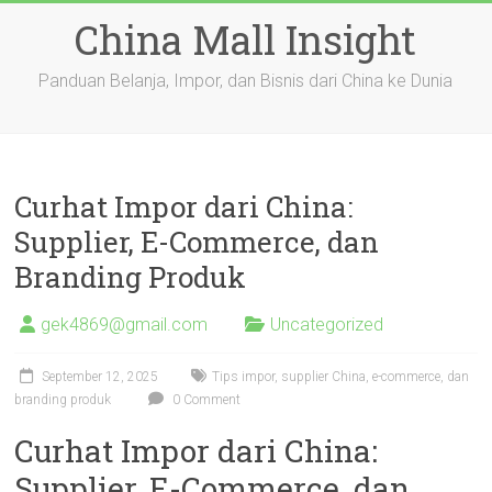
Skip
China Mall Insight
to
content
Panduan Belanja, Impor, dan Bisnis dari China ke Dunia
Curhat Impor dari China:
Supplier, E-Commerce, dan
Branding Produk
gek4869@gmail.com
Uncategorized
September 12, 2025
Tips impor, supplier China, e-commerce, dan
branding produk
0 Comment
Curhat Impor dari China:
Supplier, E-Commerce, dan