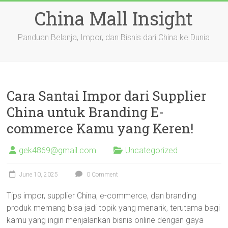
Skip
China Mall Insight
to
content
Panduan Belanja, Impor, dan Bisnis dari China ke Dunia
Cara Santai Impor dari Supplier
China untuk Branding E-
commerce Kamu yang Keren!
gek4869@gmail.com
Uncategorized
June 10, 2025
0 Comment
Tips impor, supplier China, e-commerce, dan branding
produk memang bisa jadi topik yang menarik, terutama bagi
kamu yang ingin menjalankan bisnis online dengan gaya