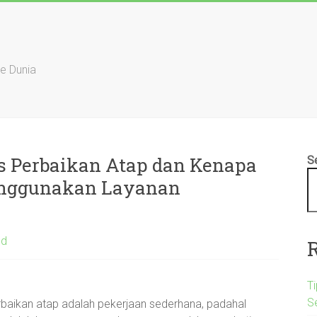
ke Dunia
s Perbaikan Atap dan Kenapa
S
enggunakan Layanan
ed
Ti
S
aikan atap adalah pekerjaan sederhana, padahal