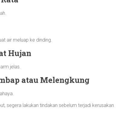
ah.
at air meluap ke dinding.
at Hujan
larm jelas.
embap atau Melengkung
bahaya.
t, segera lakukan tindakan sebelum terjadi kerusakan