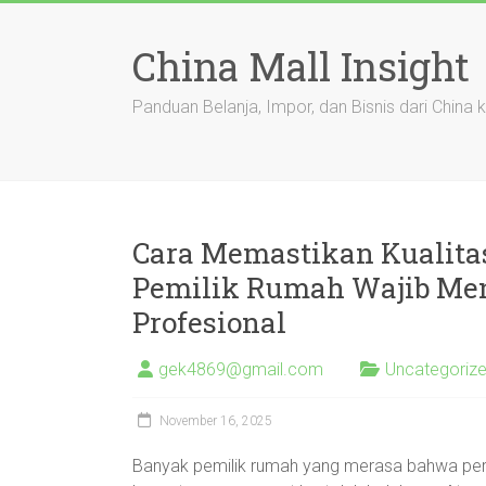
Skip
to
China Mall Insight
content
Panduan Belanja, Impor, dan Bisnis dari China 
Cara Memastikan Kualita
Pemilik Rumah Wajib M
Profesional
gek4869@gmail.com
Uncategoriz
November 16, 2025
Banyak pemilik rumah yang merasa bahwa perb