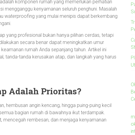
p adalah komponen rumah yang memerlukan perhatian
P
ensi mengganggu kenyamanan seluruh penghuni. Masalah
S
tau waterproofing yang mulai menipis dapat berkembang
Tr
ngani.
P
p yang profesional bukan hanya pilihan cerdas, tetapi
C
g dilakukan secara benar dapat meningkatkan umur
S
eamanan rumah Anda sepanjang tahun. Artikel ini
, tanda-tanda kerusakan atap, dan langkah yang harus
P
U
O
p Adalah Prioritas?
B
C
jan, hembusan angin kencang, hingga puing-puing kecil
 semua bagian rumah di bawahnya ikut terdampak.
m
at, mencegah rembesan, dan menjaga kenyamanan
o
i