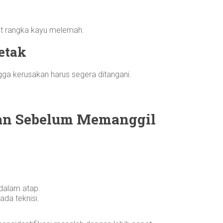
t rangka kayu melemah.
Retak
ngga kerusakan harus segera ditangani.
an Sebelum Memanggil
dalam atap.
ada teknisi.