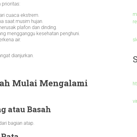
prioritas:
m
ari cuaca ekstrem.
ma saat musim hujan.
re
erusak plafon dan dinding.
yang mengganggu kesehatan penghuni.
s
erkena air.
angat dianjurkan.
ah Mulai Mengalami
h
v
ng atau Basah
dari bagian atap.
 Rata