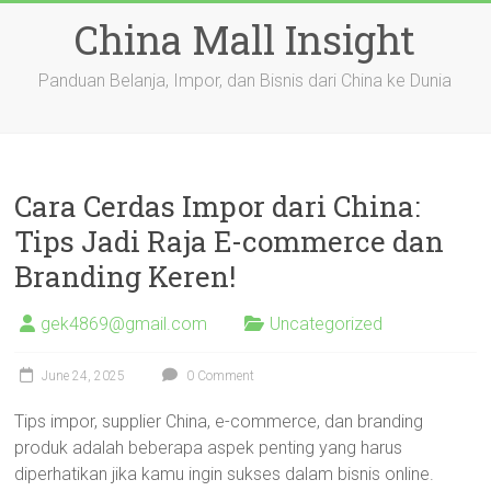
Skip
China Mall Insight
to
content
Panduan Belanja, Impor, dan Bisnis dari China ke Dunia
Cara Cerdas Impor dari China:
Tips Jadi Raja E-commerce dan
Branding Keren!
gek4869@gmail.com
Uncategorized
June 24, 2025
0 Comment
Tips impor, supplier China, e-commerce, dan branding
produk adalah beberapa aspek penting yang harus
diperhatikan jika kamu ingin sukses dalam bisnis online.