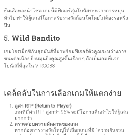
ธีมเสือทองนำโชค เกมนี้มีฟีเจอร์สุ่มโบนัสระหว่างการหมุน
ทั่วไป ทำให้ผู้เล่นมีโอกาสรับรางวัลก้อนโตโดยไม่ต้องรอฟรีส
ปิน
5.
Wild Bandito
เกมโจรเม็กซิกันสุดมันส์ที่มาพร้อมฟีเจอร์ตัวคูณระหว่างการ
ชนะต่อเนื่อง ยิ่งหมุนยิ่งคูณสูงขึ้นเรื่อย ๆ ถือเป็นเกมที่แจก
โบนัสถี่ที่สุดใน VIRGO88
เคล็ดลับในการเลือกเกมให้แตกง่าย
ดูค่า RTP (Return to Player)
เกมที่มีค่า RTP สูงกว่า 96% จะมีโอกาสคืนกำไรให้ผู้เล่น
มากกว่า
ตรวจสอบความผันผวนของเกม
หากต้องการรางวัลใหญ่ให้เลือกเกมที่มี “ความผันผวน