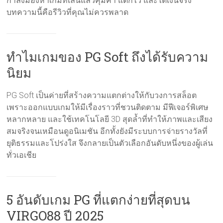
กำลังมองหาเกมที่เล่นแล้วคุ้มค่า แตกไว และได้เงินจริง
บทความนี้คือรีวิวที่คุณไม่ควรพลาด
ทำไมเกมของ PG Soft ถึงได้รับความ
นิยม
PG Soft เป็นค่ายที่สร้างความแตกต่างให้กับวงการสล็อต
เพราะออกแบบเกมให้มีเรื่องราวที่ชวนติดตาม มีฟีเจอร์พิเศษ
หลากหลาย และใช้เทคโนโลยี 3D สุดล้ำที่ทำให้ภาพและเสียง
สมจริงจนเหมือนดูอนิเมชัน อีกทั้งยังมีระบบการจ่ายรางวัลที่
ยุติธรรมและโปร่งใส จึงกลายเป็นตัวเลือกอันดับหนึ่งของผู้เล่น
ทั่วเอเชีย
5 อันดับเกม PG ที่แตกง่ายที่สุดบน
VIRGO88 ปี 2025