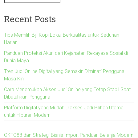
Recent Posts
Tips Memilih Biji Kopi Lokal Berkualitas untuk Seduhan
Harian
Panduan Proteksi Akun dari Kejahatan Rekayasa Sosial di
Dunia Maya
Tren Judi Online Digital yang Semakin Diminati Pengguna
Masa Kini
Cara Menemukan Akses Judi Online yang Tetap Stabil Saat
Dibutuhkan Pengguna
Platform Digital yang Mudah Diakses Jadi Pilihan Utama
untuk Hiburan Modern
OKTO88 dan Strategi Bisnis Impor: Panduan Belanja Modern