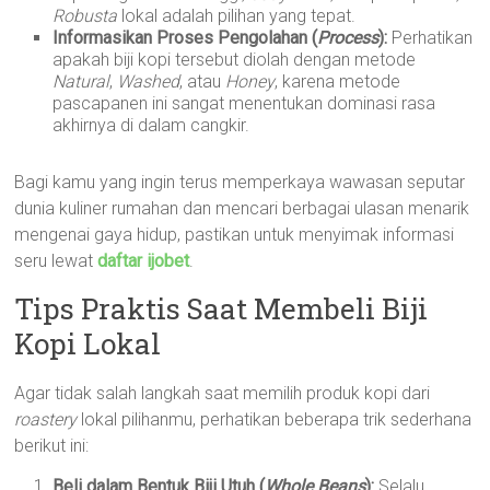
Robusta
lokal adalah pilihan yang tepat.
Informasikan Proses Pengolahan (
Process
):
Perhatikan
apakah biji kopi tersebut diolah dengan metode
Natural
,
Washed
, atau
Honey
, karena metode
pascapanen ini sangat menentukan dominasi rasa
akhirnya di dalam cangkir.
Bagi kamu yang ingin terus memperkaya wawasan seputar
dunia kuliner rumahan dan mencari berbagai ulasan menarik
mengenai gaya hidup, pastikan untuk menyimak informasi
seru lewat
daftar ijobet
.
Tips Praktis Saat Membeli Biji
Kopi Lokal
Agar tidak salah langkah saat memilih produk kopi dari
roastery
lokal pilihanmu, perhatikan beberapa trik sederhana
berikut ini:
Beli dalam Bentuk Biji Utuh (
Whole Beans
):
Selalu