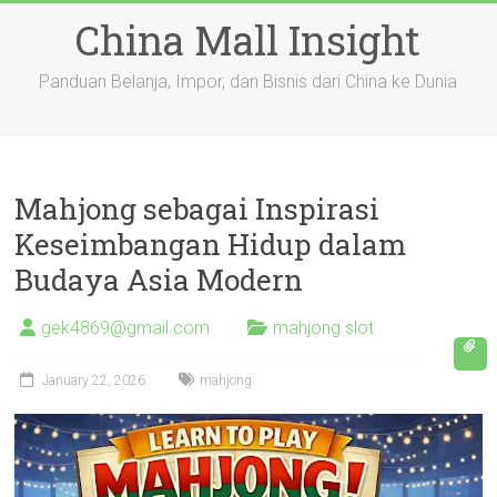
Skip
China Mall Insight
to
content
Panduan Belanja, Impor, dan Bisnis dari China ke Dunia
Mahjong sebagai Inspirasi
Keseimbangan Hidup dalam
Budaya Asia Modern
gek4869@gmail.com
mahjong slot
January 22, 2026
mahjong