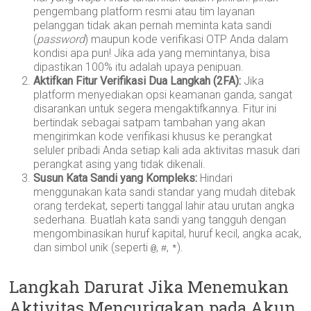
pengembang platform resmi atau tim layanan
pelanggan tidak akan pernah meminta kata sandi
(
password
) maupun kode verifikasi OTP Anda dalam
kondisi apa pun! Jika ada yang memintanya, bisa
dipastikan 100% itu adalah upaya penipuan.
Aktifkan Fitur Verifikasi Dua Langkah (2FA):
Jika
platform menyediakan opsi keamanan ganda, sangat
disarankan untuk segera mengaktifkannya. Fitur ini
bertindak sebagai satpam tambahan yang akan
mengirimkan kode verifikasi khusus ke perangkat
seluler pribadi Anda setiap kali ada aktivitas masuk dari
perangkat asing yang tidak dikenali.
Susun Kata Sandi yang Kompleks:
Hindari
menggunakan kata sandi standar yang mudah ditebak
orang terdekat, seperti tanggal lahir atau urutan angka
sederhana. Buatlah kata sandi yang tangguh dengan
mengombinasikan huruf kapital, huruf kecil, angka acak,
dan simbol unik (seperti
,
,
).
@
#
*
Langkah Darurat Jika Menemukan
Aktivitas Mencurigakan pada Akun